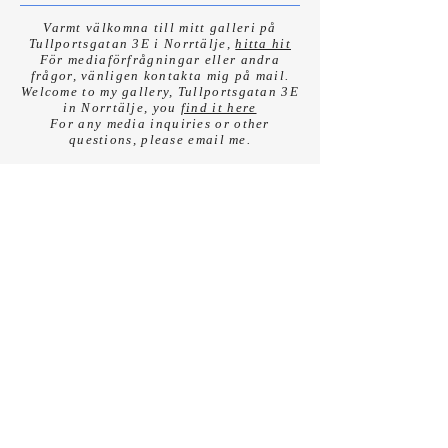
Varmt välkomna till mitt galleri på
Tullportsgatan 3E i Norrtälje,
hitta hit
För mediaförfrågningar eller andra
frågor, vänligen kontakta mig på mail.
Welcome to my gallery, Tullportsgatan 3E
in Norrtälje, you
find it here
For any media inquiries or other
questions, please email me.
All konst säljs exklusivt via min egen ateljé i
Norrtälje. Förfrågningar rörande museala
utställningar, selektiv gallerirepresentation eller
institutionella samarbeten hänvisas till info
(at)eriksdotterart.com
All art sales are handled exclusively through my
own studio in Norrtälje, Sweden. For inquiries
regarding museum exhibitions, selective gallery
representation, or institutional collaborations,
please contact info(at)eriksdotterart.com
info (at) eriksdotterart.com
FAQ
Villkor, betalning, frakt & policys - Terms,
payment methodes, shipping & policys
Follow me: